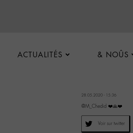
ACTUALITÉS
& NOÛS
28.05.2020 - 15:36
@M_Chedid ❤️🙏❤️
Voir sur twitter