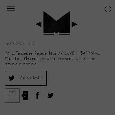
Afficher
Panneau de gestion des cookies
Labo
Connex
-
le
M-
menu
Aller
au
menu
28.05.2020 - 15:28
Aller
au
-M- La Tendresse (Reprise) https://t.co/8hhjJ5A1YN via
contenu
@YouTube #latendrresse #mathieuchedid #m #music
Aller
#musique #parole
à
la
Voir sur twitter
recherche
0