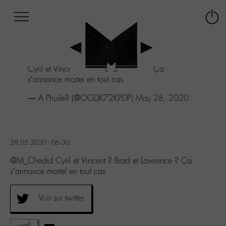
Afficher
Panneau de gestion des cookies
Labo
Connex
-
le
M-
menu
Aller
Cyril et Vincent ? Brad et Lawrence ? Ça
au
s’annonce mortel en tout cas
menu
Aller
— A l’huile? (@OGDK72KPDP)
May 28, 2020
au
contenu
Aller
à
28.05.2020 - 06:30
la
recherche
@M_Chedid Cyril et Vincent ? Brad et Lawrence ? Ça
s’annonce mortel en tout cas
Voir sur twitter