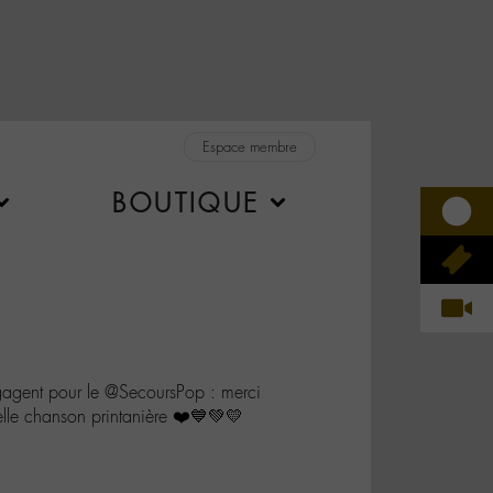
Espace membre
BOUTIQUE
ngagent pour le @SecoursPop : merci
le chanson printanière ❤️💙💚💛