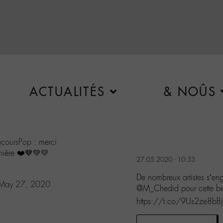
ACTUALITÉS
& NOÛS
coursPop
: merci
anière ❤️💙💚💛
27.05.2020 - 10:33
De nombreux artistes s’e
May 27, 2020
@M_Chedid pour cette bel
https://t.co/9Us2ze8bBj