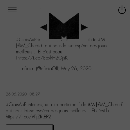
Afficher
Panneau de gestion des cookies
Labo
Connex
-
le
M-
menu
Aller
#CroîsAuPrintemps
, un clip participatif de
#M
au
[
@M_Chedid
] qui nous laisse espérer des jours
menu
meilleurs... Et c'est beau
Aller
!
https://t.co/EbxkH2GjsK
au
contenu
— aficia. (@aficiaOff)
May 26, 2020
Aller
à
la
recherche
26.05.2020 - 08:27
#CroîsAuPrintemps, un clip participatif de #M [@M_Chedid]
qui nous laisse espérer des jours meilleurs… Et c’est b…
https://t.co/VfljZRLEF2