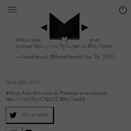
Afficher
Panneau de gestion des cookies
Labo
Connex
-
le
M-
menu
Aller
#Music
Avec M tu croîs au Printemps et en
au
musique
https://t.co/9jj1CNpLOZ
@M_Chedid
menu
Aller
— ActuaNews.fr (@ActuaNewsFr)
May 26, 2020
au
contenu
Aller
à
26.05.2020 - 07:01
la
recherche
#Music Avec M tu croîs au Printemps et en musique
https://t.co/9jj1CNpLOZ @M_Chedid
Voir sur twitter