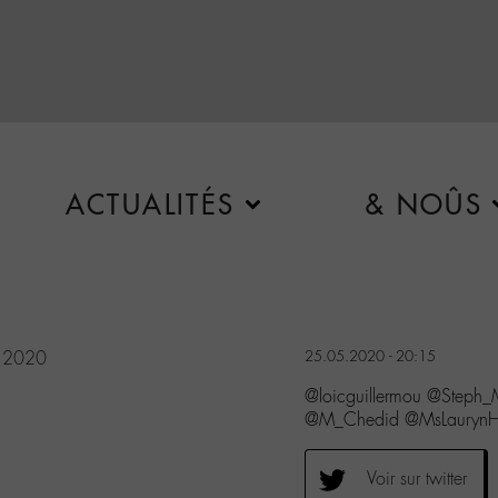
ACTUALITÉS
& NOÛS
 2020
25.05.2020 - 20:15
@loicguillermou @Steph
@M_Chedid @MsLaurynHill 
Voir sur twitter