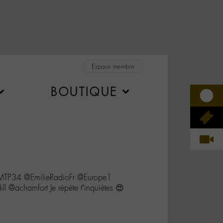
Espace membre
BOUTIQUE
_MTP34 @EmilieRadioFr @Europe1
@achamfort Je répète t’inquiètes 😍