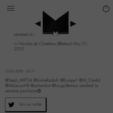
Afficher
Panneau de gestion des cookies
Labo
Connex
-
le
M-
menu
Aller
vendredi la semaine prochaine😍
au
menu
— Nicolas de Chateleux (@teleux)
May 25,
Aller
2020
au
contenu
Aller
à
25.05.2020 - 20:17
la
recherche
@Steph_MTP34 @EmilieRadioFr @Europe1 @M_Chedid
@MsLaurynHill @achamfort @loicguillermou vendredi la
semaine prochaine😍
Voir sur twitter