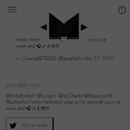
Afficher
Panneau de gestion des cookies
Labo
Connex
-
le
M-
menu
Aller
Frantz Ferdinand yeap je l'ai réécouté aussi ce
au
week end 🎧🎶🎸😎🤘
menu
Aller
— Gwenaël🏳️‍⚧️🏳️‍🌈🎶 (@gwenbzh)
May 25, 2020
au
contenu
Aller
à
la
25.05.2020 - 18:31
recherche
@EmilieRadioFr @Europe1 @M_Chedid @MsLaurynHill
@achamfort Frantz Ferdinand yeap je l’ai réécouté aussi ce
week end 🎧🎶🎸😎🤘
Voir sur twitter