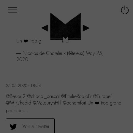
Afficher
Panneau de gestion des cookies
Labo
Connex
-
le
M-
menu
Aller
Un ❤️ trop grand pour moi...
au
menu
— Nicolas de Chateleux (@teleux)
May 25,
Aller
2020
au
contenu
Aller
à
la
25.05.2020 - 18:54
recherche
@Beslou2 @chacal_pascal @EmilieRadioFr @Europe1
@M_Chedid @MsLaurynHill @achamfort Un ❤️ trop grand
pour moi…
Voir sur twitter