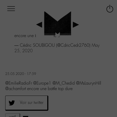
Afficher
Panneau de gestion des cookies
Labo
Connex
-
le
M-
menu
Aller
encore une battle top dure
au
menu
— Cédric SOUBIGOU (@CdricCedr2760)
May
Aller
25, 2020
au
contenu
Aller
à
25.05.2020 - 17:59
la
recherche
@EmilieRadioFr @Europe1 @M_Chedid @MsLaurynHill
@achamfort encore une battle top dure
Voir sur twitter