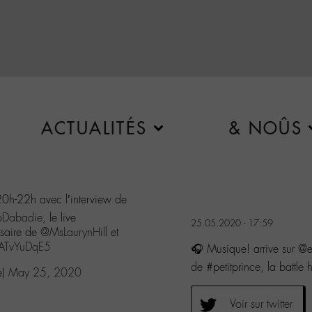
ACTUALITÉS
& NOÛS
20h-22h avec l’interview de
pDabadie
, le live
25.05.2020 - 17:59
rsaire de
@MsLaurynHill
et
/RATvYuDqE5
🎧 Musique! arrive sur @e
de #petitprince, la batt
e)
May 25, 2020
Voir sur twitter