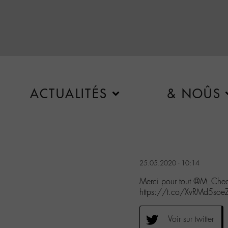
ACTUALITÉS
& NOÛS
25.05.2020 - 10:14
Merci pour tout @M_Chedid
https://t.co/XvRMd5soe
Voir sur twitter