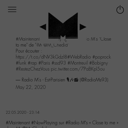
Afficher
Panneau de gestion des cookies
Labo
Connex
-
le
M-
menu
Aller
#Maintenant
#NowPlaying
sur
#Radio
M's "Close
au
to me" de "-M-
@M_Chedid
"
menu
Pour écouter :
Aller
https://t.co/dNV3kGdzl8
#WebRadio
#poprock
au
#funk
#rap
#Paris
#ssd93
#Montreuil
#Bobigny
contenu
#RestezChezVous
pic.twitter.com/7PaBKpl5ou
Aller
à
— Radio M's - Est-Parisien 🎙️🎶📻 (@RadioMs93)
la
May 22, 2020
recherche
22.05.2020 - 23:14
#Maintenant #NowPlaying sur #Radio M’s « Close to me »