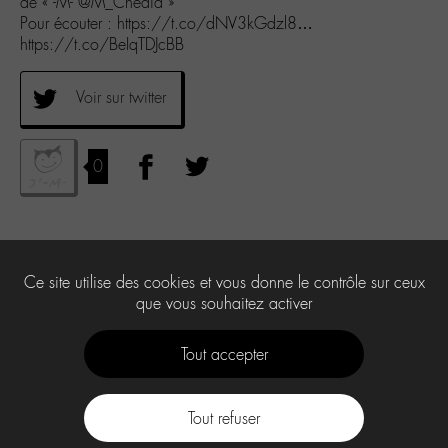
de « -M- @M_Chedid »
Pour écouter : https://t.co/dNV3kGdzl8…
https://t.co/BeIqTDJcBB
Voir sur twitter
0
Ce site utilise des cookies et vous donne le contrôle sur ceux
que vous souhaitez activer
Tout accepter
Tout refuser