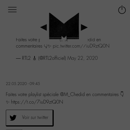
Afficher
Panneau de gestion des cookies
Labo
Connex
-
le
M-
menu
Aller
Faites votre playlist spéciale
@M_Chedid
en
au
commentaires 👇✨
pic.twitter.com/7iuD9ztQ0N
menu
Aller
— RTL2 🎸 (@RTL2officiel)
May 22, 2020
au
contenu
Aller
à
la
22.05.2020 - 09:45
recherche
Faites votre playlist spéciale @M_Chedid en commentaires 👇
✨ https://t.co/7iuD9ztQ0N
Voir sur twitter