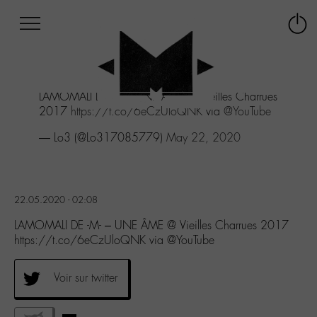
Afficher
Panneau de gestion des cookies
Labo
Connex
-
le
M-
menu
Aller
LAMOMALI DE -M- - UNE ÂME @ Vieilles Charrues
au
2017
https://t.co/6eCzUloQNK
via
@YouTube
menu
Aller
— Lo3 (@Lo317085779)
May 22, 2020
au
contenu
Aller
à
22.05.2020 - 02:08
la
recherche
LAMOMALI DE -M- – UNE ÂME @ Vieilles Charrues 2017
https://t.co/6eCzUloQNK via @YouTube
Voir sur twitter