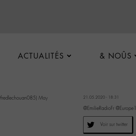
ACTUALITÉS
& NOÛS
@fredlechouan085)
May
21.05.2020 - 18:31
@EmilieRadioFr @Europe1
Voir sur twitter