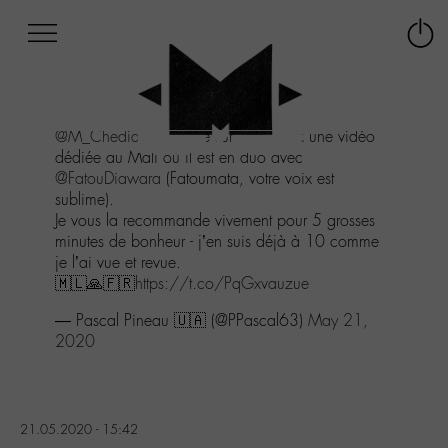
Afficher
Panneau de gestion des cookies
Labo
Connex
-
le
M-
menu
Aller
@M_Chedid
a partagé sur Facebook une vidéo
au
dédiée au Mali où il est en duo avec
menu
@FatouDiawara
(Fatoumata, votre voix est
Aller
sublime).
au
Je vous la recommande vivement pour 5 grosses
contenu
minutes de bonheur - j’en suis déjà à 10 comme
Aller
je l’ai vue et revue.
à
🇲🇱🙏🇫🇷
https://t.co/PqGxvauzue
la
recherche
— Pascal Pineau 🇺🇦 (@PPascal63)
May 21,
2020
21.05.2020 - 15:42