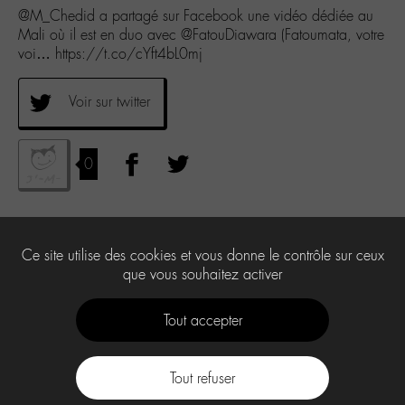
@M_Chedid a partagé sur Facebook une vidéo dédiée au
Mali où il est en duo avec @FatouDiawara (Fatoumata, votre
voi… https://t.co/cYft4bL0mj
Voir sur twitter
0
Ce site utilise des cookies et vous donne le contrôle sur ceux
que vous souhaitez activer
Tout accepter
Tout refuser