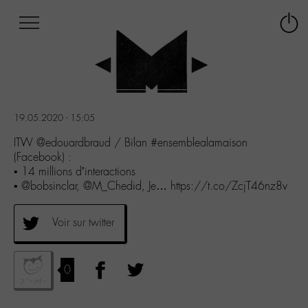
Afficher
Panneau de gestion des cookies
Labo
Connex
-
le
M-
menu
Aller
au
menu
19.05.2020 - 15:05
Aller
au
ITW @edouardbraud / Bilan #ensemblealamaison
contenu
(Facebook) :
Aller
• 14 millions d’interactions
à
• @bobsinclar, @M_Chedid, Je… https://t.co/ZcjT46nz8v
la
recherche
Voir sur twitter
0