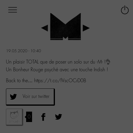
Afficher
Panneau de gestion des cookies
Labo
Connex
-
le
M-
menu
Aller
au
menu
19.05.2020 - 10:40
Aller
au
Un plaisir TOTAL que de poser un solo sur du -M- !👌
contenu
Un Bonheur Rouge psyché avec une touche Indish !
Aller
à
Back to the… https://t.co/fVscOCrD0B
la
recherche
Voir sur twitter
0