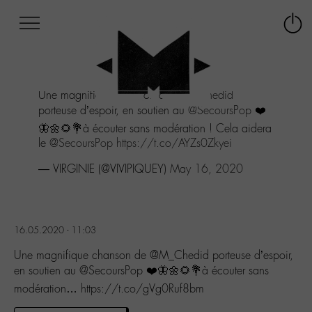
Afficher
Panneau de gestion des cookies
Labo
Connex
-
le
M-
menu
Aller
Une magnifique chanson de
@M_Chedid
au
porteuse d’espoir, en soutien au
@SecoursPop
❤️
menu
Aller
🦋🌼🌻💐à écouter sans modération ! Cela aidera
au
le
@SecoursPop
https://t.co/AYZs0Zkyei
contenu
— VIRGINIE (@VIVIPIQUEY)
May 16, 2020
Aller
à
la
recherche
16.05.2020 - 11:03
Une magnifique chanson de @M_Chedid porteuse d’espoir,
en soutien au @SecoursPop ❤️🦋🌼🌻💐à écouter sans
modération… https://t.co/gVg0Ruf8bm