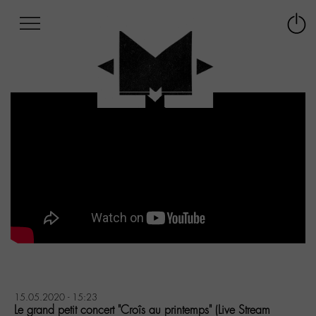
Afficher
Panneau de gestion des cookies
Labo
Connex
-
le
M-
menu
Aller
au
menu
Aller
au
contenu
Aller
à
la
recherche
15.05.2020 - 15:23
Le grand petit concert "Croîs au printemps" (Live Stream