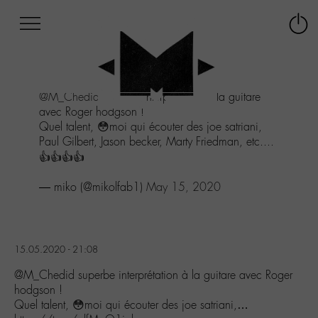
Afficher
Panneau de gestion des cookies
Labo
Connex
-
le
M-
menu
Aller
@M_Chedid
superbe interprétation à la guitare
au
avec Roger hodgson !
menu
Quel talent, 😳moi qui écouter des joe satriani,
Aller
Paul Gilbert, Jason becker, Marty Friedman, etc....
au
👍👍👍👍
contenu
Aller
— miko (@mikolfab1)
May 15, 2020
à
la
recherche
15.05.2020 - 21:08
@M_Chedid superbe interprétation à la guitare avec Roger
hodgson !
Quel talent, 😳moi qui écouter des joe satriani,…