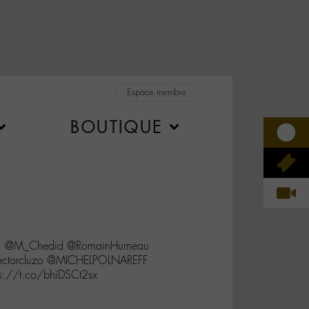
Espace membre
BOUTIQUE
pe1 @M_Chedid @RomainHumeau
pectorcluzo @MICHELPOLNAREFF
s://t.co/bhiDSCt2sx