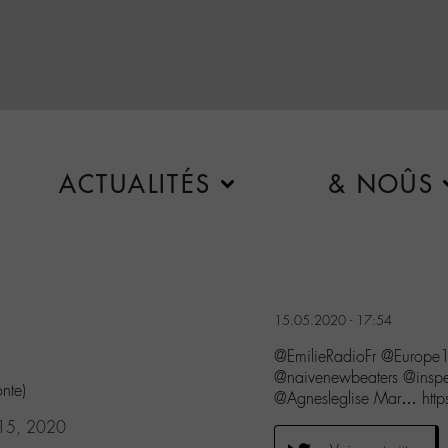
ACTUALITÉS
& NOÛS
15.05.2020 - 17:54
@EmilieRadioFr @Euro
@naivenewbeaters @ins
nte)
@Agnesleglise Mar… http
15, 2020