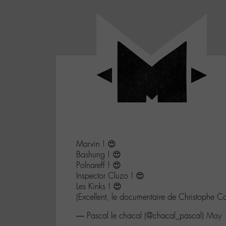
Panneau de gestion des cookies
LABO
-
Aller
Laboratoire
au
poétique
M-
menu
et
musical
Aller
autour
au
de
contenu
l'univers
Aller
de
-
à
M-
Marvin ! 😍
la
Bashung ! 😍
recherche
Polnareff ! 😍
Inspector Cluzo ! 😍
Les Kinks ! 😍
(Excellent, le documentaire de Christophe Co
— Pascal le chacal (@chacal_pascal)
May 