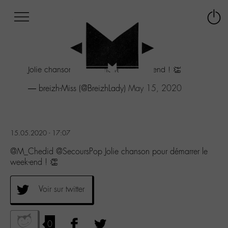
Afficher
Panneau de gestion des cookies
Labo
Connex
-
le
M-
menu
Aller
Jolie chanson pour démarrer le week-end ! 👏
au
menu
— breizh-Miss (@BreizhLady)
May 15, 2020
Aller
au
contenu
Aller
15.05.2020 - 17:07
à
la
@M_Chedid @SecoursPop Jolie chanson pour démarrer le
recherche
week-end ! 👏
Voir sur twitter
0