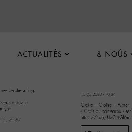
ACTUALITÉS
& NOÛS
ormes de streaming:
15.05.2020 - 10:34
 vous aidez le
Croire = Croître = Aimer
smlyhd
« Croîs au printemps » est 
https://t.co/UxO4Gl6mj
15, 2020