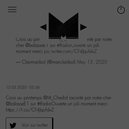
Afficher
Panneau de gestion des cookies
Labo
Connex
-
le
M-
menu
Aller
Crois au printemps
@M_Chedid
raconté par notre
au
cher @balasseE1 sur
#RadioOuverte
un joli
menu
moment merci
pic.twitter.com/CF4JqufdvZ
Aller
au
— Clairmaribol (@mariclairbol)
May 15, 2020
contenu
Aller
à
la
15.05.2020 - 05:56
recherche
Crois au printemps @M_Chedid raconté par notre cher
@balasseE1 sur #RadioOuverte un joli moment merci
https://t.co/CF4JqufdvZ
Voir sur twitter