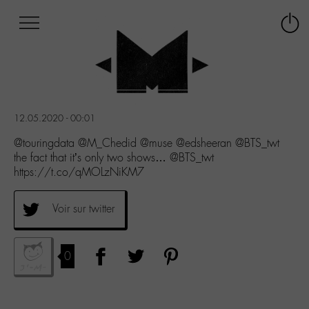
Afficher
Panneau de gestion des cookies
Labo
Connex
-
le
M-
menu
Aller
au
menu
12.05.2020 - 00:01
Aller
au
@touringdata @M_Chedid @muse @edsheeran @BTS_twt
contenu
the fact that it’s only two shows… @BTS_twt
Aller
https://t.co/qMOLzNiKM7
à
la
Voir sur twitter
recherche
0