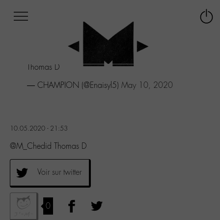
Afficher
Panneau de gestion des cookies
Labo
Connex
-
le
M-
menu
Aller
Thomas D
au
menu
— CHAMPION (@Enaisyl5)
May 10, 2020
Aller
au
contenu
Aller
10.05.2020 - 21:53
à
la
@M_Chedid Thomas D
recherche
Voir sur twitter
0