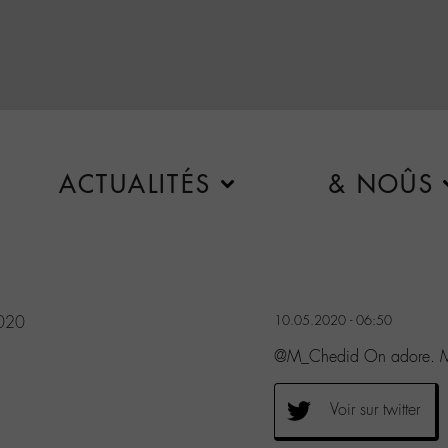
ACTUALITÉS
& NOÛS
020
10.05.2020 - 06:50
@M_Chedid On adore. M
Voir sur twitter