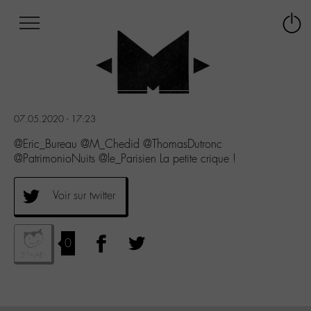
Afficher
Panneau de gestion des cookies
Labo
Connex
-
le
M-
menu
Aller
au
menu
07.05.2020 - 17:23
Aller
au
@Eric_Bureau @M_Chedid @ThomasDutronc
contenu
@PatrimonioNuits @le_Parisien La petite crique !
Aller
à
Voir sur twitter
la
recherche
0