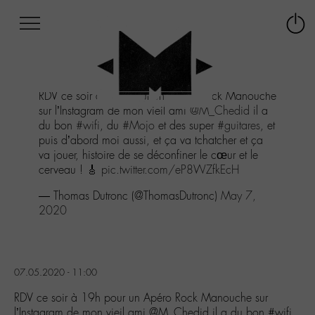
Afficher
Panneau de gestion des cookies
Labo
Connex
-
le
M-
menu
Aller
RDV ce soir à 19h pour un Apéro Rock Manouche
au
sur l’Instagram de mon vieil ami
@M_Chedid
il a
menu
du bon
#wifi
, du
#Mojo
et des super
#guitares
, et
Aller
puis d’abord moi aussi, et ça va tchatcher et ça
au
va jouer, histoire de se déconfiner le cœur et le
contenu
cerveau ! 🎸
pic.twitter.com/eP8WZfkEcH
Aller
à
— Thomas Dutronc (@ThomasDutronc)
May 7,
la
2020
recherche
07.05.2020 - 11:00
RDV ce soir à 19h pour un Apéro Rock Manouche sur
l’Instagram de mon vieil ami @M_Chedid il a du bon #wifi,