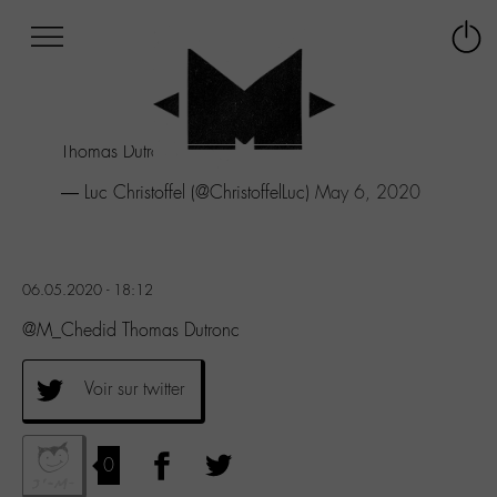
Afficher
Panneau de gestion des cookies
Labo
Connex
-
le
M-
menu
Aller
Thomas Dutronc
au
menu
— Luc Christoffel (@ChristoffelLuc)
May 6, 2020
Aller
au
contenu
Aller
06.05.2020 - 18:12
à
la
@M_Chedid Thomas Dutronc
recherche
Voir sur twitter
0