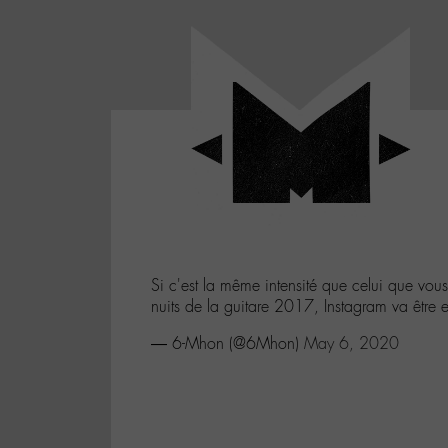
Panneau de gestion des cookies
LABO
-
Aller
Laboratoire
au
poétique
M-
menu
et
musical
Aller
autour
au
de
contenu
l'univers
Aller
de
-
à
M-
Si c'est la même intensité que celui que v
la
nuits de la guitare 2017, Instagram va être e
recherche
— 6-Mhon (@6Mhon)
May 6, 2020