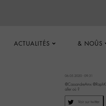
ACTUALITÉS
& NOÛS
06.05.2020 - 09:31
@CassandreAmx @RaphKh
aller où ?
Voir sur twitter