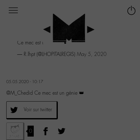
Afficher
Panneau de gestion des cookies
Labo
Connex
-
le
M-
menu
Aller
Ce mec est un génie 👑
au
menu
— R.lhpt (@LHOPITALREGIS)
May 5, 2020
Aller
au
contenu
Aller
05.05.2020 - 10:17
à
la
@M_Chedid Ce mec est un génie 👑
recherche
Voir sur twitter
0