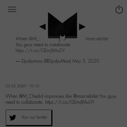
Afficher
Panneau de gestion des cookies
Labo
Connex
-
le
M-
menu
Aller
When
@M_Chedid
improvises like
@marcrebillet
au
You guys need to collaborate.
menu
https://t.co/GEmjIXAu0Y
Aller
au
— Djudjumoa (@DjudjuMoa)
May 3, 2020
contenu
Aller
à
la
03.05.2020 - 10:10
recherche
When @M_Chedid improvises like @marcrebillet You guys
need to collaborate. https://t.co/GEmjIXAu0Y
Voir sur twitter