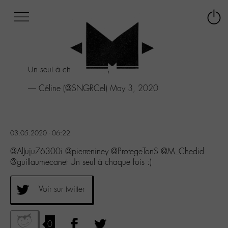
Afficher
Panneau de gestion des cookies
Labo
Connex
-
le
M-
menu
Aller
Un seul à chaque fois :)
au
menu
— Céline (@SNGRCel)
May 3, 2020
Aller
au
contenu
Aller
03.05.2020 - 06:22
à
la
@AlJuju76300i @pierreniney @ProtegeTonS @M_Chedid
recherche
@guillaumecanet Un seul à chaque fois :)
Voir sur twitter
0