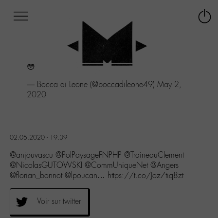
Afficher
Panneau de gestion des cookies
Labo
Connex
-
le
M-
menu
Aller
😳
au
menu
— Bocca di Leone (@boccadileone49)
May 2,
Aller
2020
au
contenu
Aller
à
02.05.2020 - 19:39
la
recherche
@anjouvascu @PolPaysageFNPHP @TraineauClement
@NicolasGUTOWSKI @CommUniqueNet @Angers
@florian_bonnot @lpoucan… https://t.co/Joz7tiq8zt
Voir sur twitter