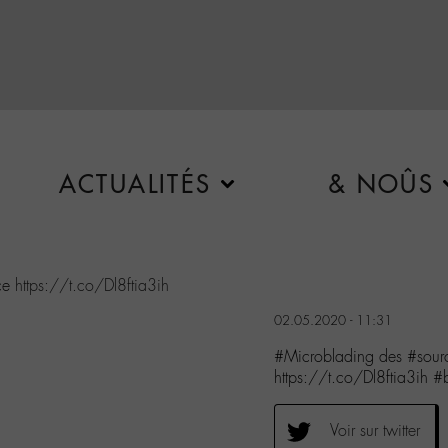
ACTUALITÉS
& NOÛS
ce
https://t.co/Dl8ftia3ih
02.05.2020 - 11:31
#Microblading des #sourc
https://t.co/Dl8ftia3ih 
Voir sur twitter