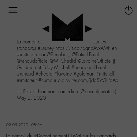
Afficher
Panneau de gestion des cookies
Labo
Connex
-
le
M-
menu
Aller
La compil du
#Deconfinement11Mai
sur les
au
standards
#Disney
https://t.co/SghbAyxAMP
en
menu
#imitation
par
@Benabar_
@PatrickBruel
Aller
@renaudofficiel
@M_Chedid
@LavoineOfficiel
JJ
au
Goldman et Eddy Mitchell
#benabar
#bruel
contenu
#renaud
#chedid
#lavoine
#goldman
#mitchell
Aller
#imitateur
#humour
pic.twitter.com/jddSWXPdAo
à
la
— Pascal Haumont comédien (@pascalimitateur)
recherche
May 2, 2020
02.05.2020 - 08:36
La compil du #Deconfinement11Mai sur les standards