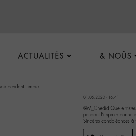
ACTUALITÉS
& NOÛS
 soir pendant l'impro
01.05.2020 - 16:41
@M_Chedid Quelle tristesse
0
pendant l’impro « bonheu
Sincères condoléances à 