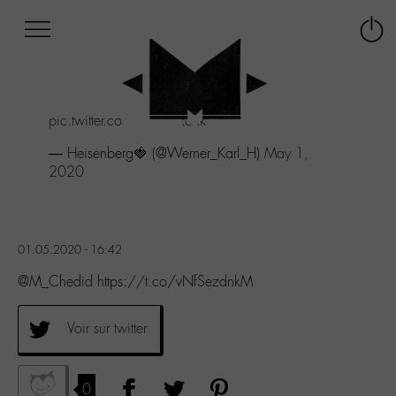
Afficher
Panneau de gestion des cookies
Labo
Connex
-
le
M-
menu
Aller
pic.twitter.com/vNfSezdnkM
au
menu
— Heisenberg🍓 (@Werner_Karl_H)
May 1,
Aller
2020
au
contenu
Aller
à
01.05.2020 - 16:42
la
recherche
@M_Chedid https://t.co/vNfSezdnkM
Voir sur twitter
0