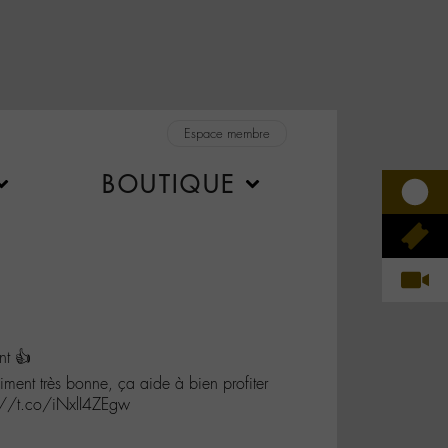
Espace membre
BOUTIQUE
nt 👍
aiment très bonne, ça aide à bien profiter
://t.co/iNxlI4ZEgw