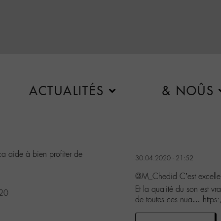
ACTUALITÉS
& NOÛS
ça aide à bien profiter de
30.04.2020 - 21:52
@M_Chedid C’est excelle
Et la qualité du son est vr
020
de toutes ces nua… https