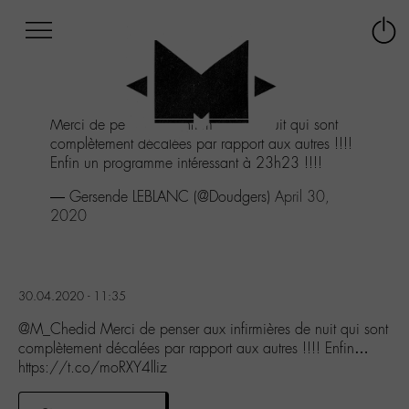
Afficher
Panneau de gestion des cookies
Labo
Connex
-
le
M-
menu
Aller
Merci de penser aux infirmières de nuit qui sont
au
complètement décalées par rapport aux autres !!!!
menu
Enfin un programme intéressant à 23h23 !!!!
Aller
au
— Gersende LEBLANC (@Doudgers)
April 30,
contenu
2020
Aller
à
la
recherche
30.04.2020 - 11:35
@M_Chedid Merci de penser aux infirmières de nuit qui sont
complètement décalées par rapport aux autres !!!! Enfin…
https://t.co/moRXY4lliz