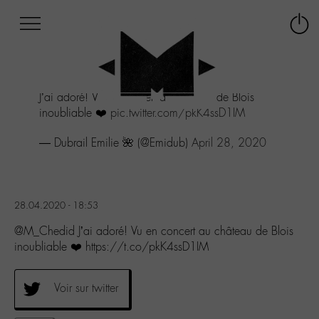
Afficher
Panneau de gestion des cookies
Labo
Connex
-
le
M-
menu
Aller
J’ai adoré! Vu en concert au château de Blois
au
inoubliable ❤️
pic.twitter.com/pkK4ssD1IM
menu
Aller
— Dubrail Emilie 🌺 (@Emidub)
April 28, 2020
au
contenu
Aller
à
la
28.04.2020 - 18:53
recherche
@M_Chedid J’ai adoré! Vu en concert au château de Blois
inoubliable ❤️ https://t.co/pkK4ssD1IM
Voir sur twitter