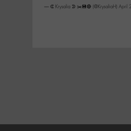
— ᕳ Krysalia ᕲ ✂️💾🔴 (@KrysaliaH)
April