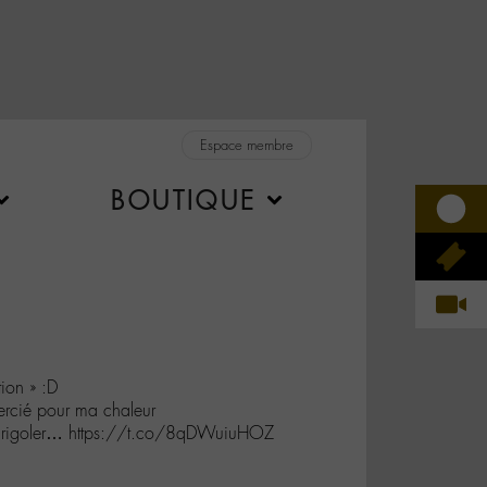
Espace membre
BOUTIQUE
tion » :D
ercié pour ma chaleur
 à rigoler… https://t.co/8qDWuiuHOZ