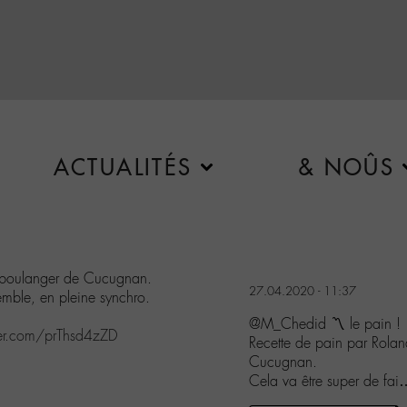
ACTUALITÉS
& NOÛS
n-boulanger de Cucugnan.
27.04.2020 - 11:37
emble, en pleine synchro.
@M_Chedid 〽️ le pain !
tter.com/prThsd4zZD
Recette de pain par Rolan
Cucugnan.
Cela va être super de f