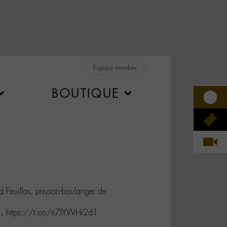
Espace membre
BOUTIQUE
d Feuillas, paysan-boulanger de
ai… https://t.co/n7IYWHr2d1