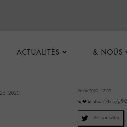
ACTUALITÉS
& NOÛS
26.04.2020 - 17:09
l 26, 2020
🤜❤️🤛 https://t.co/g
Voir sur twitter