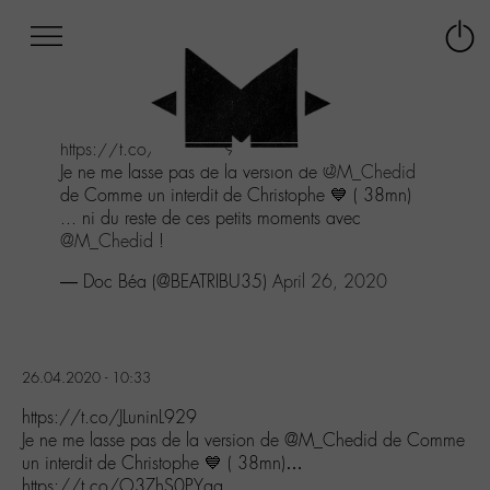
Afficher
Panneau de gestion des cookies
Labo
Connex
-
le
M-
menu
Aller
https://t.co/JLuninL929
au
Je ne me lasse pas de la version de
@M_Chedid
menu
de Comme un interdit de Christophe 💙 ( 38mn)
Aller
... ni du reste de ces petits moments avec
au
@M_Chedid
!
contenu
Aller
— Doc Béa (@BEATRIBU35)
April 26, 2020
à
la
recherche
26.04.2020 - 10:33
https://t.co/JLuninL929
Je ne me lasse pas de la version de @M_Chedid de Comme
un interdit de Christophe 💙 ( 38mn)…
https://t.co/O3ZhS0PYgg